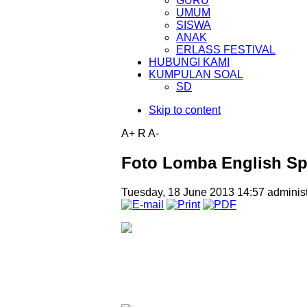
GURU
UMUM
SISWA
ANAK
ERLASS FESTIVAL
HUBUNGI KAMI
KUMPULAN SOAL
SD
Skip to content
A+
R
A-
Foto Lomba English Sp
Tuesday, 18 June 2013 14:57
administ