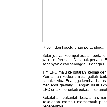
7 poin dari keseluruhan pertandinga
Selanjutnya keempat adalah pertand
yaitu tim Permata. Di babak pertama
sebanyak 2 kali sehingga Erlangga F
Tim EFC maju ke putaran kelima den
Permainan kedua tim sangatlah baik
babak kedua Erlangga kembali haru
menjebol gawang. Dengan hasil akhi
EFC untuk mengikuti putaran selanjut
Kekalahan bukanlah kesalahan, nam
kekalahan mampu membentuk priba
kedepannya.