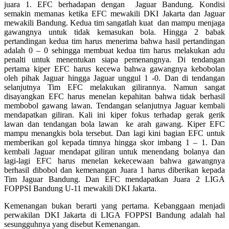
juara 1. EFC berhadapan dengan Jaguar Bandung. Kondisi
semakin memanas ketika EFC mewakili DKI Jakarta dan Jaguar
mewakili Bandung. Kedua tim sangatlah kuat dan mampu menjaga
gawangnya untuk tidak kemasukan bola. Hingga 2 babak
pertandingan kedua tim harus menerima bahwa hasil pertandingan
adalah 0 – 0 sehingga membuat kedua tim harus melakukan adu
penalti untuk menentukan siapa pemenangnya. Di tendangan
pertama kiper EFC harus kecewa bahwa gawangnya kebobolan
oleh pihak Jaguar hingga Jaguar unggul 1 -0. Dan di tendangan
selanjutnya Tim EFC melakukan gilirannya. Namun sangat
disayangkan EFC harus menelan kepahitan bahwa tidak berhasil
membobol gawang lawan. Tendangan selanjutnya Jaguar kembali
mendapatkan giliran. Kali ini kiper fokus terhadap gerak gerik
lawan dan tendangan bola lawan ke arah gawang. Kiper EFC
mampu menangkis bola tersebut. Dan lagi kini bagian EFC untuk
memberikan gol kepada timnya hingga skor imbang 1 – 1. Dan
kembali Jaguar mendapat giliran untuk menendang bolanya dan
lagi-lagi EFC harus menelan kekecewaan bahwa gawangnya
berhasil dibobol dan kemenangan Juara 1 harus diberikan kepada
Tim Jaguar Bandung. Dan EFC mendapatkan Juara 2 LIGA
FOPPSI Bandung U-11 mewakili DKI Jakarta.
Kemenangan bukan berarti yang pertama. Kebanggaan menjadi
perwakilan DKI Jakarta di LIGA FOPPSI Bandung adalah hal
sesungguhnya yang disebut Kemenangan.