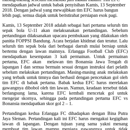
mendapatkan jadwal untuk babak penyisihan Kamis, 13 September
2018. Dengan jadwal yang mewajibkan tim EFC harus bangun
lebih pagi, semua diajak untuk beristirahat persiapan esok pagi.
Kamis, 13 September 2018 adalah sebagai hari pertama seluruh tim
sepak bola U-11 akan melaksanakan pertandingan. Sebelum
pertandingan dilaksanakan upacara pembukaan yang dilakukan oleh
panitia FOPPSI Bandung. Acara berjalan khidmat dan teratur. Lalu
seluruh tim sepak bola dari berbagai daerah mulai bersiap untuk
bertemu dengan lawan mainnya. Erlangga Football Club (EFC)
mendapatkan kesempatan 3 kali permainan. Untuk permainan
pertama, EFC akan melawan tim Bonansia Jawa Tengah di
lapangan I dan semua bermain sesuai dengan instruksi dari pelatih
sebelum melakukan pertandingan. Masing-masing anak melakukan
yang terbaik untuk timnya dan berhasil dengan pencetakan gol oleh
tim EFC di babak pertama. Babak kedua EFC harus merelakan
gawangnya dibobol oleh tim lawan. Namun, keadaan tersebut tidak
berlangsung lama, karena EFC kembali mencetak gol untuk
mengejar skornya, sehingga pada pertandingan pertama EFC vs
Bonansia mendapatkan skor gol 2 – 1.
Pertandingan kedua Erlangga FC dihadapkan dengan Bina Putra
Jaya Sleman. Pertandingan kali ini EFC harus mengakui kegigihan
lawan di lapangan. Dengan tujuan yang sama yakni menang
membuat tim lawan mampu menjaga gawangnya untuk tidak