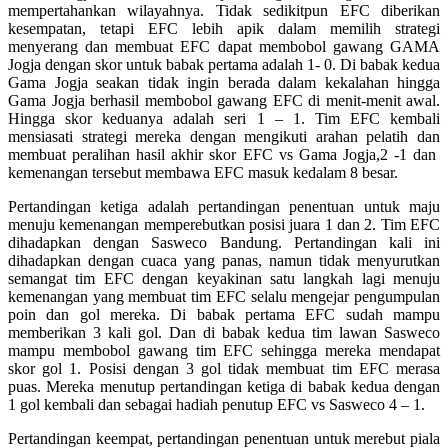
mempertahankan wilayahnya. Tidak sedikitpun EFC diberikan
kesempatan, tetapi EFC lebih apik dalam memilih strategi
menyerang dan membuat EFC dapat membobol gawang GAMA
Jogja dengan skor untuk babak pertama adalah 1- 0. Di babak kedua
Gama Jogja seakan tidak ingin berada dalam kekalahan hingga
Gama Jogja berhasil membobol gawang EFC di menit-menit awal.
Hingga skor keduanya adalah seri 1 – 1. Tim EFC kembali
mensiasati strategi mereka dengan mengikuti arahan pelatih dan
membuat peralihan hasil akhir skor EFC vs Gama Jogja,2 -1 dan
kemenangan tersebut membawa EFC masuk kedalam 8 besar.
Pertandingan ketiga adalah pertandingan penentuan untuk maju
menuju kemenangan memperebutkan posisi juara 1 dan 2. Tim EFC
dihadapkan dengan Sasweco Bandung. Pertandingan kali ini
dihadapkan dengan cuaca yang panas, namun tidak menyurutkan
semangat tim EFC dengan keyakinan satu langkah lagi menuju
kemenangan yang membuat tim EFC selalu mengejar pengumpulan
poin dan gol mereka. Di babak pertama EFC sudah mampu
memberikan 3 kali gol. Dan di babak kedua tim lawan Sasweco
mampu membobol gawang tim EFC sehingga mereka mendapat
skor gol 1. Posisi dengan 3 gol tidak membuat tim EFC merasa
puas. Mereka menutup pertandingan ketiga di babak kedua dengan
1 gol kembali dan sebagai hadiah penutup EFC vs Sasweco 4 – 1.
Pertandingan keempat, pertandingan penentuan untuk merebut piala