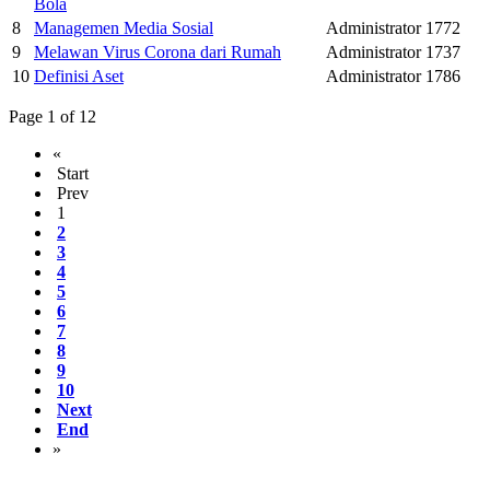
Bola
8
Managemen Media Sosial
Administrator
1772
9
Melawan Virus Corona dari Rumah
Administrator
1737
10
Definisi Aset
Administrator
1786
Page 1 of 12
«
Start
Prev
1
2
3
4
5
6
7
8
9
10
Next
End
»