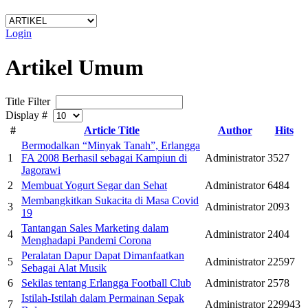
Login
Artikel Umum
Title Filter
Display #
#
Article Title
Author
Hits
Bermodalkan “Minyak Tanah”, Erlangga
1
FA 2008 Berhasil sebagai Kampiun di
Administrator
3527
Jagorawi
2
Membuat Yogurt Segar dan Sehat
Administrator
6484
Membangkitkan Sukacita di Masa Covid
3
Administrator
2093
19
Tantangan Sales Marketing dalam
4
Administrator
2404
Menghadapi Pandemi Corona
Peralatan Dapur Dapat Dimanfaatkan
5
Administrator
22597
Sebagai Alat Musik
6
Sekilas tentang Erlangga Football Club
Administrator
2578
Istilah-Istilah dalam Permainan Sepak
7
Administrator
229943