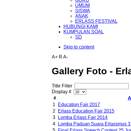
GURU
UMUM
SISWA
ANAK
ERLASS FESTIVAL
HUBUNGI KAMI
KUMPULAN SOAL
SD
Skip to content
A+
R
A-
Gallery Foto - Erl
Title Filter
Display #
#
A
1
Education Fair 2017
2
Erlass Education Fair 2015
3
Lomba Erlass Fair 2014
4
Lomba Paduan Suara Erlassmus 3
5
Final Erlass Speech Contest 25 Ju