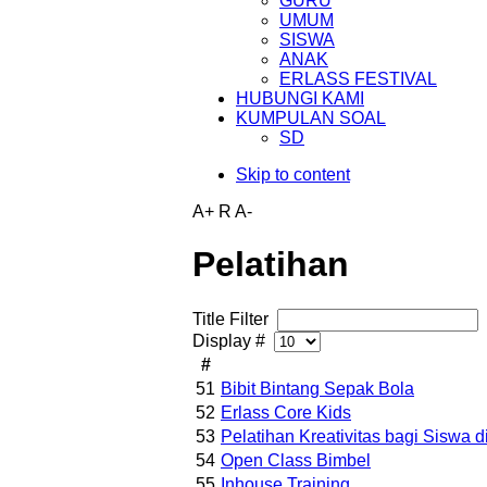
GURU
UMUM
SISWA
ANAK
ERLASS FESTIVAL
HUBUNGI KAMI
KUMPULAN SOAL
SD
Skip to content
A+
R
A-
Pelatihan
Title Filter
Display #
#
51
Bibit Bintang Sepak Bola
52
Erlass Core Kids
53
Pelatihan Kreativitas bagi Siswa 
54
Open Class Bimbel
55
Inhouse Training