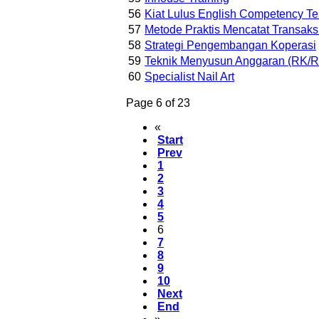
56
Kiat Lulus English Competency Tes
57
Metode Praktis Mencatat Transak
58
Strategi Pengembangan Koperasi
59
Teknik Menyusun Anggaran (RK/R
60
Specialist Nail Art
Page 6 of 23
«
Start
Prev
1
2
3
4
5
6
7
8
9
10
Next
End